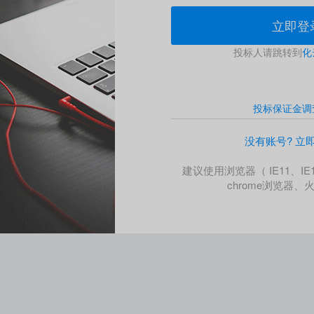
立即登
投标人请跳转到
化
投标保证金调
没有账号? 立
建议使用浏览器（ IE11、IE
chrome浏览器