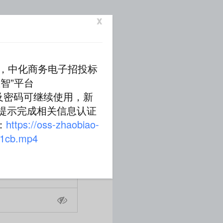
x
起，中化商务电子招投标
智”平台
及密码可继续使用，新
据提示完成相关信息认证
：
https://oss-zhaobiao-
e1cb.mp4