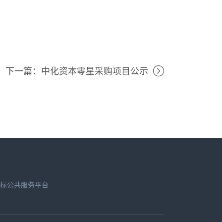
下一篇：中化资本零星采购项目公示
标公共服务平台