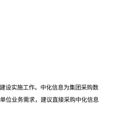
建设实施工作。中化信息为集团采购数
单位业务需求，建议直接采购中化信息