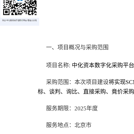
一、项目
概况与采购范围
项目名称
: 中化资本数字化采购平
采购范围：
本次项目建设
将实现
S
标、谈判、询比、直接采购、竟价采
服务期限：
2
025
年度
服务地点：北京市