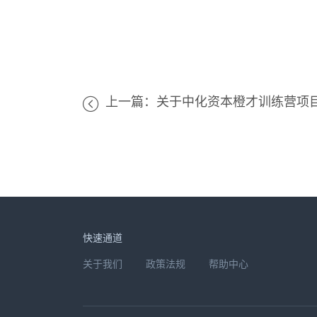
上一篇：关于中化资本橙才训练营项目
快速通道
关于我们
政策法规
帮助中心