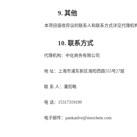
9.
其他
本项目接收异议的联系人和联系方式详见代理机
10.
联系方式
代理机构：中化商务有限公司
地
址：上海市浦东新区海阳西路
555
号
27
层
联
系
人：潘侃略
电
话：
15317319199
电子邮件：
pankanlve@sinochem.com