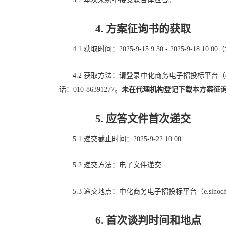
4.
方案
征询
书
的获取
4.1
获取
时间：
202
5
-
9
-
15
9
:
3
0 - 202
5
-
9
-
18
10
:
0
0
（
4.2
获取
方法：
请登录
中化商务电子招投标平台（
话：
010-86391277
。
未在代理机构登记
下载
本方案征
5.
应答文件
首次
递交
5.1
递交截止时间：
202
5
-
9
-
22
1
0
:
0
0
5.2
递交方法：电子文件递交
5.3
递交地点
：中化商务电子招投标平台（
e.sinoc
6.
首次谈判时间和地点