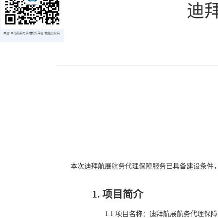
迪
本次
迪拜航展航务代理保障服务
已具备建设条件
1.
项目简介
1.1
项
目
名
称
：
迪拜航展航务代理保障