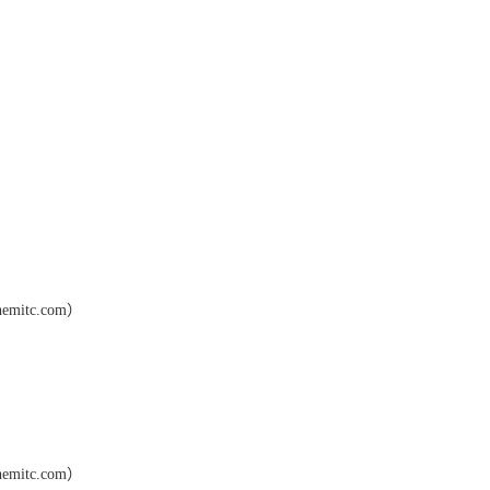
hemitc.com
）
hemitc.com
）