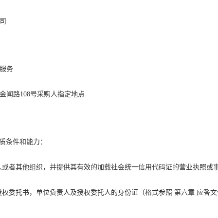
司
服务
金闻路
108
号
采购人指定地点
质条件和能力：
人或者其他组织
，
并
提供其有效的加载社会统一信用代码证的营业执照或
授权委托书，单位负责人及授权委托人的身份证
（格式参照
第六章
应答文