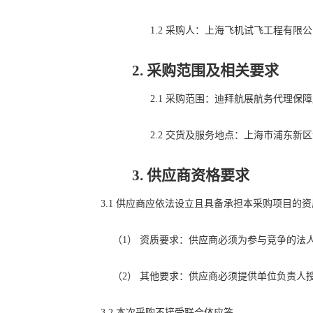
1.2
采
购人
：
上海飞机试飞工程有限公
2.
采购范围及
相关
要求
2.1
采购范围：
迪拜航展航务代理保障
2.2
交货及服务地点：上海市浦东新区
3.
供应商资格要求
3.1
供应商应依法设立且具备承担本采购项目的资
（1）
资质要求：
供应商必须
为参与竞争的法
（2）
其他
要求
：
供应商必须
提供单位负责人
3.2
本
次采购不
接
受联
合体应
答
。