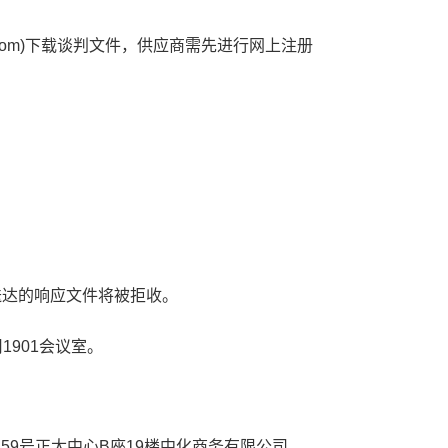
com)
下载谈判文件，供应商需先进行网上注册
送达的响应文件
将被拒收
。
司
1901
会议室
。
159
号正太中心
B
座
19
楼中化商务有限公司