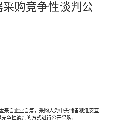
器采购竞争性谈判公
金来自
企业自筹
，
采购
人为
中央储备粮淮安直
以竞争性
谈判
的方式进行
公开
采购。