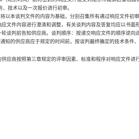
务、技术以及一次报价进行初审。
组将以本
谈判
文件的内容为基础，分别召集所有通过响应文件初
响应文件内容进行澄清和调整，
有关
谈判
内容及
答复均应以书面
一轮
谈判
前告知供应商。
谈判
顺序：按递交响应文件的顺序逆向
构通知的供应商应于规定的时间前，按
谈判
最终确定的技术条件
的供应商按照第三章规定的评审因素、标准和程序对响应文件进