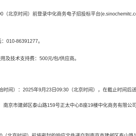
00
（北京时间）前登录中化商务电子招投标平台
(e.sinochemitc.
话：
010-86391277
。
使用及技术支持费：
5
00
元
/
包
/
供应商。
始时间）：
202
5
年
9
月
23
日
09:
3
0
（北京时间）
，在截止时间后
：
南京市建邺区泰山路
159
号正太中心
B
座
19
楼中化商务有限公
0
（
北京时间）前将密封的响应文件递交到
南京市建邺区泰山路