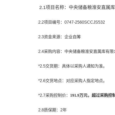
2.1
项目名称：
中央储备粮淮安直属库
2.2
项目编号：
0747-2560SCCJS532
2.3
资金来源：企业自筹
2.4
采
购内容：
中央储备粮淮安直属库
有限
*2.5
交货期：具体以采购人通知为准。
*2.6
交货地点：对应采购人指定地点。
*2.7
采购控制价：
1
9
1.9
万元，超过
采购控
2.8
质保期：
2
年