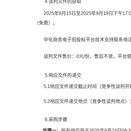
4.
谈判
文件的
获取
202
5
年
9
月
15
日至
202
5
年
9
月
19
日下午
17:
（免费）。
中化商务电子招投标平台技术支持联系电
谈判
文件售价：
0
元
/
份，售后不退，平台
5.
响应文件的递交
5.1
响应文件递交截止时间（竞争性
谈判
开
5.2
响应文件递交地点（竞争性
谈判
地点）
6.
采购
步骤
步骤一：
所有供应商于
202
5
年
9
月
23
日
09:
3