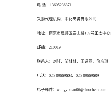
电
话：
13605236871
采购
代理机构：中化商务有限公司
地址：
南京市建邺区泰山路
159号正太中
邮编：
210019
联系人：
刘轩、邹林林、
王译萱、詹彦琳
电话：
025-8966
960
3、025-89669689
电子邮件：
wangyixuan06
@sinochem.com