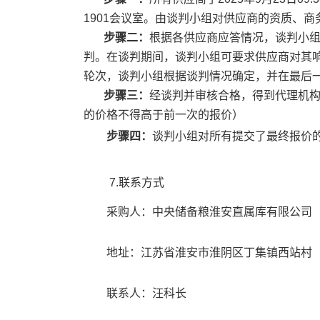
1901
会议室
。由
谈判
小组对供应商的资质、商
步骤二：
根据各供应商应答情况，
谈判
小
判
。在
谈判
期间，
谈判
小组可要求供应商对其
轮次，
谈判
小组根据
谈判
情况确定，并在最后
步骤三：
经
谈判
并审核合格，得到代理机
的价格不得高于前一次的报价）
步骤四：
谈判
小组对所有提交了最终报价
7.
联系方式
采购人：
中央储备粮淮安直属库有限公司
地址：
江苏省淮安市淮阴区丁集镇西站村
联系人：
汪
科长