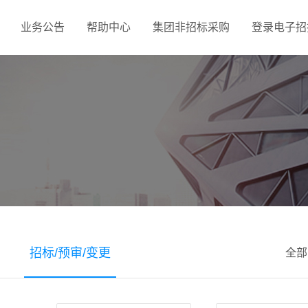
业务公告
帮助中心
集团非招标采购
登录电子招投
招标/预审/变更
全部