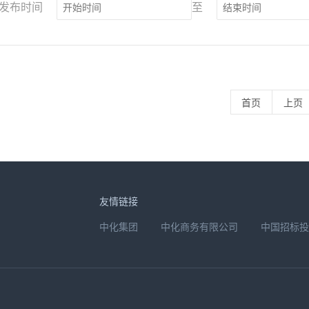
发布时间
至
首页
上页
友情链接
中化集团
中化商务有限公司
中国招标投