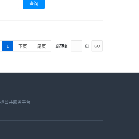
查询
跳转到
页
1
下页
尾页
GO
标公共服务平台