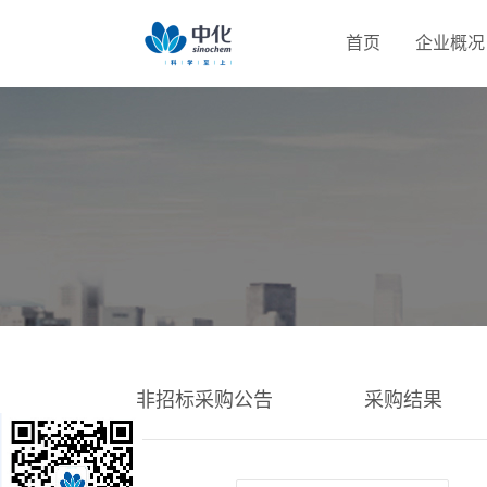
首页
企业概况
非招标采购公告
采购结果