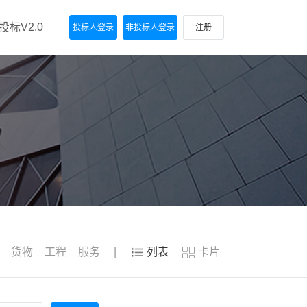
标V2.0
投标人登录
非投标人登录
注册
货物
工程
服务
列表
卡片