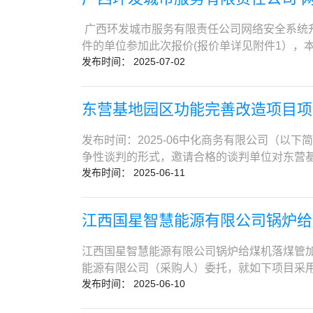
为准）7.合同履行期限：合同签订后，开工之
使用WORD或PDF格式。8. 发放答疑、澄清
投标平台（e.sinochemitc.com）
载电子发票（普通发票），潜在供应商在付款
具备的资格条件1.具有独立承担民事责任的能力
人：中国商用飞机有限责任公司民用飞机试飞中
操作问题，请拨打平台技术支持联系电话：010
广西环发城市服务有限责任公司网络安全系统
（即“中化商务电子招响应平台”e.sinoche
纳税收和社会保障资金的良好记录；5.参加本
路555号27层中化商务邮 编：200122联系人：范晶晶
将被拒收。4. 响应文件的递交及相关事宜4.1响应文
件的单位参加此次报价(报价单详见附件1），
支持等相关事宜请咨询：010-8639 1277
应文件递交截止时间，供应商不得为“信用中国”网站
商务电子招投标平台（e.sinochemitc.com）
发布时间： 2025-07-02
问，可与我公司技术人员联系（联系人：滕应通，
间）2．地点：北京市海淀区闵庄路42号蓝海智
网”（www.ccgp.gov.cn）政府采购
4.3.1递交截止时间：根据谈判具体情况另行
采购项目上限控制价为32.00万元（含安装
海淀区闵庄路42号蓝海智谷第【1】会议室六
国工程物理研究院处以禁入处罚且处于禁止期内
谈判会议之后的文件修改日期，根据采购人需求
同金额预付 30%；设备安装部署上线运行验收
的响应文件。八、凡对本次采购提出询问，请
购项目提出的特殊条件：（1）供应商需具有
东营基地园区功能完善改造项目项
子招投标平台（e.sinochemitc.com）
个工作日内，扣除设备金额2%作为质保金，
010-59872779采购代理机构：中化商务有
有建设行政主管部门核发的安全生产许可证，
（e.sinochemitc.com），届时请
额、税率、规格型号等，报价单需加盖单位公
18911318908电子邮件：caopei@sinochem.co
注册建造师二级（含）以上资质证书，具备安
发布时间：2025-06中化商务有限公司（以
GBQ6文件（备注单位名称）发送至以下邮箱：ya
备注说明，如发现有误或不清楚，请以电话形式
当并办理注册建造师备案手续。（4）供应商
争性谈判的形式，邀请合格的谈判单位对东营基地
质应征文件。5. 开标事宜及注意事项 至响
17:00前，请各单位在规定时间将密封报价单
和严重违约及重大工程质量事故。。三、获取采购文
发布时间： 2025-06-11
1.2 项目内容东营基地园区功能完善改造项目
支持：电话 010-86391277；6. 现场
3236585。 广西环发城市服务
商务化云数智平台（d.sinochemitc.com）方
人、授权代表签字，无需另行变更合同）】1.4 服务
需踏勘，请参加踏勘的谈判单位提前联系采购人范晶晶
入工作台中的【响应服务】模块，通过网上支
设置下沉式集水坑，泵房外观与垃圾房、泵房保持
时前必须通过中化商务电子招投标平台上传加盖公章的
江西国星智慧能源有限公司锅炉给
注册）即可进行采购文件的购买。平台目前开
并在高位设置排污泵控制柜，排污泵出口延伸至
或PDF格式。8. 发放答疑、澄清及补充方案征
下载电子发票（普通发票），潜在供应商在付
4*10+E10，约70米，穿DN32管线。1.
用飞机有限责任公司民用飞机试飞中心东营基地代
江西国星智慧能源有限公司锅炉给煤机落煤管加
块（即“中化商务电子招响应平台”e.sinoch
倒灌。b）雨水管线闸门处配套设置砖砌阀门井，
层中化商务邮 编：200122联系人：范晶晶联系人：杨志飞
能源有限公司（采购人）委托，就如下项目采用
术支持等相关事宜请咨询：010-8639 127
功率不小于60W，根据实际选型制作C30混凝土基
发布时间： 2025-06-10
编号：0747-2560SCCZUK37；3.
时间）2．地点：北京市海淀区闵庄路42号蓝海
采用YJV-3*2.5。2. 谈判单位资质资格要
常性堵煤，加装清堵机后虽有所改善，但还需
市海淀区闵庄路42号蓝海智谷第【7】会议室
一”后统一社会信用代码的营业执照复印件；有