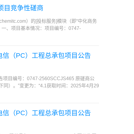
煤风的热一次风母管上开孔，在每台给煤机落煤
：北京市海淀区联 系 人：张先生电 话：
住房和城乡建设主管部门颁发的中华人民共和国
项目竞争性磋商
缝钢管（规格φ57×4、材质Q235），将热一
：操佩，俞家骅电话：18911319341、
证书材料）项目负责人需在本单位注册，且不得
在落煤管最下方三通部位，加装斜板扩大三通接
程相邻分段发包或分期施工的；(2)合同约定的
mitc.com）的[投标服务]模块（即“中化商务
.施工工期：自合同签订生效之日起20日历
受联合体竞争性谈判报价。3. 方案征询书的获取
文件。一、项目基本情况：项目编号：0747-
提供有效的营业执照或事业单位法人证书复印
http://e.sinochemitc.com/）获取
预算金额：88.64万元（人民币）最高限价：
效期内的证书复印件。（3）供应商拟派遣的项
c.com）进行免费注册，并通过网上支付方式支付
沙田海关零星维修（基本维修类）协议施工单位
需提供一级建造师注册证书电子证书打印签字后
系电话：010-86391277。平台使用费
工单位库内单位在服务期内承包的全部项目预算总
通知》建办市〔2021〕40号文件的要求：①
电信（PC）工程总承包项目公告
交及相关事宜4.1响应文件首次递交4.1.1递
内承包的全部项目预算总额在第一个年度内超
在个人签名处手写本人签名，未手写签名或与签名
nochemitc.com）。4.2首次谈判时间和地点
议自行终止，采购人有权按规定重新开展建库工
时限。）；拟派项目经理具有有效的安全生产考
：根据谈判具体情况另行通知4.3.2递交方法：电子文
项目非专门面向中小企业。合同履行期限：库内
签订日期为准)至少具有1项与本项目相类似的工
改日期，根据采购人需求本项目可能有多轮谈
服务期内承包的全部项目预算总额在第一个年度
号：0747-2560SCCJS465 原磋商公
证明满足上述业绩要求，还应同时提供其他证明
mitc.com）4.4响应文件开启时间和地点
额在第一个年度内超88.64万元的，该零星维
下同）。”变更为：“4.1获取时间：2025年4月29
代理机构揭示价格当日在中国执行信息公开网
com），届时请参加本项目竞争性谈判的谈判单位代表
按规定重新开展建库工作。注：后两年的项目预
全责任事故或18个月内在国家电投集团公司系统内承接工程
：yangzhifei@sinochem.com
采购法》第二十二条规定；提供下列材料：1）
 （7）供应商必须按询价公告要求获取采购文
注意事项 至响应截止时间前，所有电子应征文
营业执照；②事业法人提供事业法人登记证；③
，请于2025年06月13日17:00时（北京时
电信（PC）工程总承包项目公告
. 现场踏勘 本项目踏勘时间为2025年06月17
资金的良好记录：依据《响应承诺函》。3）具
技术支持费（平台使用及技术支持费：500.00元人
联系采购人范晶晶，18019298929。
力：依据《响应承诺函》。5）参加采购活动前
手续后，可在中化商务电子招投标平台下载采购
务电子招投标平台上传加盖公章的提疑文件，并同步
刑事处罚或者责令停产停业、吊销许可证或者执
件》的递交。（1）响应文件递交截止时间为2025