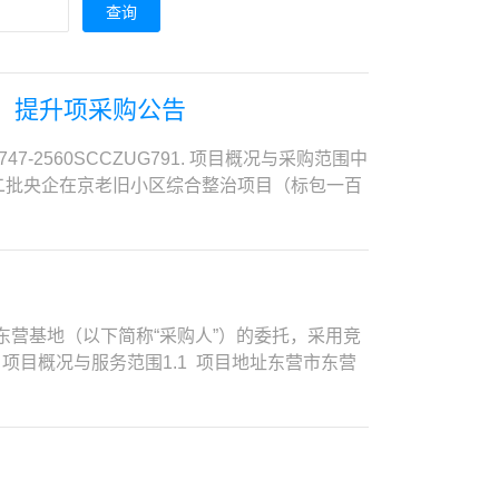
查询
）提升项采购公告
560SCCZUG791. 项目概况与采购范围中
二批央企在京老旧小区综合整治项目（标包一百
的全部内容。详见采购文件第五章。采购方式：询比
30日，具体开工时间以发包人通知为准。2. 供
。（2）供应商须同时具有以下施工资质：①有效
的建筑装饰装修工程专业承包二级及以上资质。
级及以上注册建造师执业资格；（5）供应商拟
心东营基地（以下简称“采购人”）的委托，采用竞
或事业单位法人证书扫描件；（2）施工资质扫
目概况与服务范围1.1 项目地址东营市东营
证书扫描件（注册在供应商单位且注册证书在有
次改造涉及以下几部分：① 防水改造② 机柜承重
：请各供应商注意，根据《住房和城乡建设部办
实际情况书面确认调整工程工期【（确认单需双方法
日起，一级建造师统一使用电子证书，纸质注册证书
效资格。2.2 有效的营业执照、组织机构代码
，该电子证书无效。③超出使用时限的电子证书
关证书材料）；2.3 供应商须具备中华人民共
.2 财务要求无。供应商须提供相关证明资料：
及以上资质（须提供有效期内的相关证书材