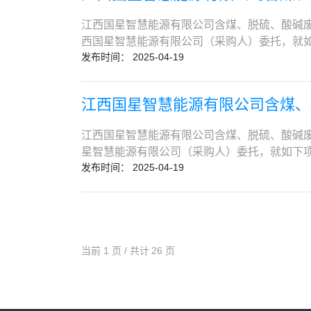
专业一级建造师注册证书（注册于供应商单位）
响应文件提交截止时间：2025年5月30日14
“信用中国”查询结果网页截图；未被《国家企业信息公
纸审查及政府报验、验收等所有工作。上述费用
承包项目经理执业业绩1项（单个合同金额≥1
江西国星智慧能源有限公司含煤、脱硫、酸碱废
2025年5月30日14:00（北京时间）地点
章。3.1.7供应商须提供承诺函，承诺以下
点：内蒙古自治区兴安盟经济技术开发区。2.6*工
准。提供的业绩证明材料必须能清晰的表明类
西国星智慧能源有限公司（采购人）委托，就如
宜：1. 接受首次响应文件时间：首次响应文
记录。②不允许单位出借（挂靠）行为。如在
限价：有，详见磋商文件。3.供应商资格要求3
求。竣工验收证明是指由建设单位（或监理）
发布时间： 2025-04-19
施工工程采购；2. 项目编号：0747-2560
的首次响应文件将被拒绝接收。 2.本项目磋商公告内
消其响应资格。注：出借（挂靠）资质行为认定
提供营业执照复印件并加盖公章。3.1.2须
提供的业绩证明必须真实有效，如经核实伪造
见采购文件第四章；5. 施工地点：江西国星智
目需落实的政府采购政策：（1） 执行节能产
包、分包、挂靠” 等条款精神。③具有良好的
全生产许可证（在有效期内）,提供扫描件。3
金。类似业绩采购人可能在成交后采用考察方
满足如下资格要求：（1）供应商必须为中华
企业发展管理办法》；（4） 执行《关于政府
业整顿、取消响应资格以及财产被接管、冻结
件。3.1.4业绩要求2020年1月1日至磋
江西国星智慧能源有限公司含煤、
式职工，提供劳动合同（有效期内）及社保部门出具
具有建筑工程施工总承包三级及以上资质，并
本次采购提出询问，请按以下方式联系。 1.采
行为。⑤供应商或供应商关联的公司与本项目
（单个合同额≥500万元）。须提供能证明业绩
全生产考核合格证书（C或C3证），提供证书
专业二级及以上注册建造师，（注册单位与供
22007963 2.采购代理机构信息 名称：中化
当场或现场复核和甄别要求，一旦发现造假，将取消否
要求3.1.5.1拟派项目经理（1）拟派项目
江西国星智慧能源有限公司含煤、脱硫、酸碱废
2024年10月至2025年3月的社保缴纳证明。3.
示：请各供应商注意，根据《住房和城乡建设部办
87562207 3.项目联系方式 项目联系人：黄佳浩、黄
分；（时间以国家授时中心时间为准，下同）。4.2获
产考核合格证书（B证），2020年1月1日以
星智慧能源有限公司（采购人）委托，就如下项
的），须提供“信用中国”查询结果网页截图；未被《国
起，一级建造师统一使用电子证书，纸质注册
人需先进行网上注册（免费）。平台目前开放
料要求同时提供①成交通知书或成交通知书或
发布时间： 2025-04-19
工程；2. 项目编号：0747-2560SCCZ
加盖单位公章。3.1.7供应商须提供承诺函
的，该电子证书无效。③超出使用时限的电子
和电子发票获取的操作手册详见：“进入平台—
准。提供的业绩证明材料必须能清晰的表明类
文件第四章；5. 施工地点：江西国星智慧能源
中，没有违法记录。②不允许单位出借（挂靠
证），须提供有效的证书复印件。（4）供应商自
010-86391277。4.3平台服务费及技术
求。竣工验收证明是指由建设单位（或监理）
下资格要求：（1）供应商必须为中华人民共
靠）报名，将取消其响应资格。注：出借（挂靠
须提供业绩合同复印件（含合同首尾页、盖章
交5.1递交截止时间：2025年5月15日9:
提供的业绩证明必须真实有效，如经核实伪造
有电力工程施工总承包三级及以上资质和消防
件涉及“违法转包、分包、挂靠” 等条款精神
至响应文件递交截止时间，供应商不得被列入
址：北京市海淀区北蜂窝 6 号北京中土大厦会
标保证金。类似业绩采购人可能在成交后采用
供应商拟派遣的项目经理须为机电工程专业二
吊销资质、停业整顿、取消响应资格以及财产
“http://zxgk.court.gov.cn/s
商时间及地点6.1磋商时间：2025年5月15日
为本单位正式职工，提供劳动合同（有效期内）及社
当前
1
页 / 共计
26
页
子证书打印签字后的扫描件。特别提示：请各供
假、行贿等违法行为。⑤供应商或供应商关联
供应商必须按询价公告要求获取采购文件，否则无
商步骤本次磋商分如下步骤：步骤一：所有购
责人持有安全生产考核合格证书（C或C2或C
号文件的要求：①自2022年1月1日起，一
有异议可以提出当场或现场复核和甄别要求，一旦发
于2025年04月23日17:00时（北京时间24
答材料和一次报价）递交至《响应文件》递交
出具的本单位2024年10月至2025年3月的社保缴
手写签名或与签名图像笔迹不一致的，该电子
日下午23:59分；（时间以国家授时中心时间为准，下
（平台使用及技术支持费：500.00元人民币
磋商小组将以本磋商文件的内容为基础，分别
间尚未解除的），须提供“信用中国”查询结果网页截图
有效的安全生产考核合格证（B证），须提供有效
件。潜在响应人需先进行网上注册（免费）。
可在中化商务电子招投标平台下载采购文件和增值税
商小组可要求供应商对其《响应文件》进行澄