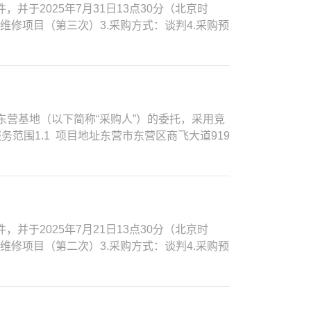
被列入失信被执行人名单，处罚期限届满的除外。
，并于2025年7月31日13点30分（北京时
师执业资格证书，注册专业须为机电工程，具备
供应商须提供相关证明资料：无。2.5 其他要求（1）
转房维修项目（第三次）3.采购方式：谈判4.采购预
工项目的项目负责人，但发生下列情形之一的除
于同一工程相邻分段发包或分期施工的；②合同
务条款及其他商务要求（公告附件）。项目要求★
(3)因非承包方原因致使工程项目停工超过120
联合体要求本次采购不接受联合体参与。3. 采
点：豪东路1号院、花园路1号院、花园路6号
，请于2025年07月22日下午17:00到
台（e.sinochemitc.com）获取采购文
60个日历天（具体开工日期以采购人书面通知
方案征询书，潜在投标单位需先进行网上注册（免费）。注：
术问题，请拨打平台技术支持联系电话：010-
项目是否接受联合体响应：不接受二、供应商应
用费。支付成功后，可下载方案征询书及增值税电子普
件递交地点：中化商务电子招投标平台。供应商应在响应
同所必须的设备和专业技术能力；4.具有依法缴
0元。未在招标代理机构登记、支付平台使用费的潜
心东营基地（以下简称“采购人”）的委托，采用竞
上传的电子版响应文件，中化商务电子招投标平台
行政法规规定的其他条件；7.截止至本项目响
7-31上午09:004.1.2递交方法：电子文件递
范围1.1 项目地址东营市东营区商飞大道919
.sinochemitc.com)进行。6. 联系
重大税收违法失信主体的供应商，不得为“中国政府采购
5-08-01下午14:004.2.2谈判地点：另行通知
几部分：① 防水改造② 机柜承重改造③ 线缆改
67 电子邮件：15152181@qq.com 采
（处罚决定规定的时间和地域范围内）；8.未被中
别提示：请各谈判单位更新重新递交响应文件中的日
认调整工程工期【（确认单需双方法定代表人、授
淞 电话：18010137065 电子邮件：
不良记录行为供应商名单》为准）；9.根据采
判会议通知邮寄，按时参与谈判会议）4.3.3
2 有效的营业执照、组织机构代码证、税务登记证
业承包二级（含）以上资质；（2）供应商需具
根据谈判具体情况另行通知4.4.2开启地点：中化商务
2.3 供应商须具备中华人民共和国住房和城乡
（3）项目经理：项目经理需具有建筑工程专业
应文件会议。请各谈判单位于开启时间后当天内将本项
有效期内的相关证书材料）；2.4 项目负责
经理，外地来京建筑企业在办理进京备案时，应
，并于2025年7月21日13点30分（北京时
或不符合规定的响应文件将被拒收。成交单位在成交后
册专业须为机电工程，具备有效的安全生产考核
状态；（5）供应商在最近三年内没有骗取中标
转房维修项目（第二次）3.采购方式：谈判4.采购预
采购人将予以拒收应征文件。中化商务电子招投
但发生下列情形之一的除外：(1)该在建施工项
7:00（北京时间，法定节假日除外）地点：中化商
务条款及其他商务要求（公告附件）。项目要求★
位在此期间自行踏勘。踏勘地点：东营市东营区商飞大道
使工程项目停工超过120天(含)，经建设单位
子招响应平台（e.sinochemitc.com），进入
点：豪东路1号院、花园路1号院、花园路6号
式及截止时间：所有问题应于2025年07月29日
16日下午17:00到2025年07月21日下午
免费），注册成功后（已注册供应商不必重复注
60个日历天（具体开工日期以采购人书面通知
gzhifei@sinochem.com，文件应
位需先进行网上注册（免费）。注：请登录中化商务电子招
公司不接受任何电汇支付）。支付成功后，可下