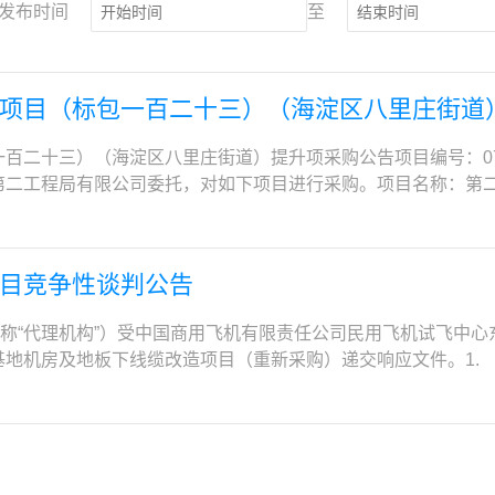
发布时间
至
项目（标包一百二十三）（海淀区八里庄街道
十三）（海淀区八里庄街道）提升项采购公告项目编号：0747-2
第二工程局有限公司委托，对如下项目进行采购。项目名称：第
0747-2560SCCZUG79采购范围：图纸及工程量清单中
开工时间：2025年9月19日，暂定竣工时间：2025年12月
在中华人民共和国境内合法注册，且具有独立承担民事责任的能力
目竞争性谈判公告
；②有效的建筑机电安装工程专业承包三级及以上资质；③有效
。（4）供应商拟派项目经理须具有建筑工程或机电工程专业二
下简称“代理机构”）受中国商用飞机有限责任公司民用飞机试飞中
（B本）。供应商须提供相关证明资料：（1）供应商营业执照
地机房及地板下线缆改造项目（重新采购）递交响应文件。1. 项
4）项目经理建筑工程或机电工程专业二级及以上注册建造师注册
营基地核心机房位于试飞公司东营基地试飞综合楼1F 102室，本
供一级建造师注册证书电子证书打印签字后的扫描件。特别提示
门禁改造。1.3 工期在开工后45个日历日内完工。双方可根据
》建办市〔2021〕40 号文件的要求：①自2022年1月1
2. 谈判单位资质资格要求2.1 具备合法有效、独立法人的有
人签名处手写本人签名，未手写签名或与签名图像笔迹不一致的
社会信用代码的营业执照复印件；有效的安全生产许可证（须提供相
。）；（5）项目经理安全生产考核合格证书（B本）扫描件。2
施工总承包三级及其以上资质或电子与智能化工程专业承包二级