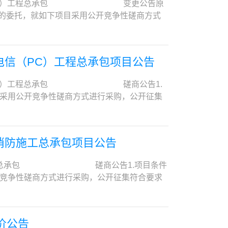
放答疑、澄清及补充方案征询书时间：2025年06月
律、行政法规以及国务院有关部门明确规定相关领
电信（PC）工程总承包 变更公告原
有机硅有限公司创新楼二楼招标办会议室（江西省
民用飞机试飞中心东营基地代理机构：中化商务有
的特定资格要求： 1）本项目首次响应文件提交截
）的委托，就如下项目采用公开竞争性磋商方式
00时前（以收件人实际收到时间为准），将响应文
122联系人：范晶晶联系人：杨志飞电 话：
满的），不得参与本项目的竞争性磋商，[以
有限公司绿氢制50万吨绿色甲醇项目（一期25万
13840128865。快递发出后请将快递单
构评审当日的查询记录为准]。2）单位负责人为同一人或者存
范围：全厂视频监控、门禁系统、扩音对讲、机柜间气
响应文件递交截止时间前，将响应文件密封后送至：江
规范编制或者项目管理、监理、检测等服务的供
收、人员培训等，采办界面内全部乙采，详见厂
的，请注意预留充足的快递时间并自行承担因邮
电信（PC）工程总承包项目公告
受）联合体参与。5）磋商响应人须具有建筑工
0日中交。2.7资格审查方式：资格后审。2.8
将予以拒收。10. 发布询价公告的媒介本次询
建筑装修装饰工程专业承包乙级或以上资质（或
合同的能力，依法取得营业执照，营业执照处于有
关信息。在此郑重提醒各供应商注意：与该项目相关采
信（PC）工程总承包 磋商公告1.
人公章）6）磋商响应人须具有由国家建设主管
级及以上资质证书或机电工程施工总承包一级及以
采购项目的监督部门为：江西国星智慧能源有限
目采用公开竞争性磋商方式进行采购，公开征集
注：①资质证书过期的，如能提供有关顺延资质
1.3供应商须同时具有完善的质量保证体系、
智慧能源有限公司采购人地址：江西省九江市永修
吨绿色甲醇项目（一期25万吨）厂区电信
和城乡建设部关于印发建设工程企业资质管理制
文件递交截止时间前（以合同签订时间为准），供
8@qq.com采购代理机构：中化商务有限公司地 址：
频监控、门禁系统、扩音对讲、机柜间气体探测、综合
质管理有关规定（如有）执行）。三、获取磋商文
的合同复印件，其内容至少应包括项目名称、项目
01电子邮件：lubing1@sinochem.com
，采办界面内全部乙采，详见厂区电信（PC)
定节假日除外）地点：“化云数智”平台
二级建造师注册证书及以上或通信与广电工程专业一
厂消防施工总承包项目公告
.7资格审查方式：资格后审。2.8是否有限价：
项目磋商文件一律通过线上方式获取。方式：登录中化商务
或机电工程的施工总承包项目经理执业业绩1项
依法取得营业执照，营业执照处于有效期，提供营
付方式支付平台使用及技术支持费（平台使用及技术支
内容、合同金额以及签署和盖章页等。提供的业
消防施工总承包 磋商公告1.项目条件
证书或机电工程施工总承包一级及以上资质证书
投标服务”（免费开通）即可进行平台使用及技术
同，则取消其成交资格并没收其保证金。类似业
开竞争性磋商方式进行采购，公开征集符合要求
商须同时具有完善的质量保证体系、环境管理体
数智”平台注册的供应商无需重复注册。平台目前开放
（2）拟派项目经理必须为本单位正式职工，提
项目（一期25万吨）全厂消防施工总承包2.2
止时间前（以竣工或完工时间为准），供应商应具
付成功后，可下载磋商文件及增值税电子普通发
安全负责人（1）拟派安全负责人持有安全生产考核
防应急照明及疏散指示的施工图深化设计、设备供
能证明业绩的合同复印件，其内容至少应包括项
com）中“综合办公—常用文件—中化招投标平台－
有效期内）及社保部门出具的本单位2024年10
统联动的施工、安装（包含安装辅材）、调试、
持有机电工程二级建造师注册证书或通信与广电工程
价公告
91277。售价：0.0元四、响应文件提交首次
列入严重失信主体名单（在评审期间尚未解除的），须提供
目消防资料收集、归档、消防评估、消防设计图