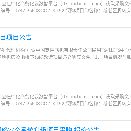
资料：无。2.4 信誉要求至响应文件递交截止时间，供应商不得
化商务化云数智平台（d.sinochemitc.com）获取采购文件
国住房和城乡建设主管部门颁发的中华人民共和国二级及以上建造
公开网(zxgk.court.gov.cn/shixin)查询结果为准。
：0747-2560SCCZD0452.采购项目的名称：新老区周
证书材料）项目负责人需在本单位注册，且不得担任其他在建施
但发生下列情形之一的除外：①该在建施工项目与本招标项目属
万元6.采购需求：详细概况详见谈判文件第四章采购项目技术、服
工程相邻分段发包或分期施工的；(2)合同约定的工程验收合格的；
料：（1）项目经理未担任其他在建施工项目职务的声明。2.6 
四章服务内容：53套周转房的维修，详见谈判文件第4章服务地
联合体竞争性谈判报价。3. 方案征询书的获取凡有意参加竞争性谈判者
时00分（北京时间24小时制，下同）前，通过登录中化商务电子招投标平
庄家属楼、罗庄西里家属楼服务期限：合同签订后，开工之日起
电子招投标平台（http://e.sinochemitc.com/）获取
目项目公告
 元，支付成功后，可下载采购文件及增值税电子普通发票。如遇技
日起60个日历天（具体开工日期以采购人书面通知为准）8．本
emitc.com）进行免费注册，并通过网上支付方式支付平台使
文件递交截止时间：2025年09月10日 09时00分。4.2 响应文
；2.具有良好的商业信誉和健全的财务会计制度；3.具有履行合
支持联系电话：010-86391277。平台使用费单次项目50
下简称“代理机构”）受中国商用飞机有限责任公司民用飞机试飞中
件扫描件（pdf格式）上传至中化商务电子招投标平台。逾期
次采购活动前三年内，在经营活动中没有重大违法记录；6.法律、
及相关事宜4.1响应文件首次递交4.1.1递交截止时间：2025-0
机房及地板下线缆改造项目递交响应文件。1. 项目概况与服务
本项目有关的文件领购、报价、评审和成交均在中化商务电子招投标平台(e
（www.creditchina.gov.cn）中列入失信被执行人或
ochemitc.com）。4.2首次谈判时间和地点4.2.1谈判时间：202
位于试飞公司东营基地试飞综合楼1F 102室，本次改造涉及以下
市通州区梨园镇北杨洼251号联系人：唐华 电话：176101645
严重违法失信行为记录名单中被财政部门禁止参加政府采购活动的供应商
：根据谈判具体情况另行通知4.3.2递交方法：电子文件递交（特
3 工期在开工后45个日历日内完工。双方可根据实际情况书面确
市丰台区丽泽路24号院平安幸福中心B座25层联系人：马驰、付泽
（以响应文件递交截止之日中国工程物理研究院院财务发布的《
日期，根据采购人需求本项目可能有多轮谈判，请谈判及时查收谈
位资质资格要求2.1 具备合法有效、独立法人的有效资格。2.
05日
建筑工程施工总承包三级（含）以上资质，或建筑装修装饰工程专
emitc.com）4.4响应文件开启时间和地点4.4.1开启时间：
营业执照复印件；有效的安全生产许可证（须提供相关证书材料）；
并在人员、设备、资金等方面具有承担本项目相关工作的能力；
om），届时请参加本项目竞争性谈判的谈判单位代表远程出席提交响
其以上资质或电子与智能化工程专业承包二级及以上资质（须提供
全生产考核合格B证；且不得担任其他在施建设工程项目的项目
化商务化云数智平台（d.sinochemitc.com）获取采购文件
邮箱：yangzhifei@sinochem.com迟到的响应文件
部门颁发的中华人民共和国二级及以上建造师执业资格证书，注
没有处于被责令停业，投标资格被取消，财产被接管、冻结、破产
：0747-2560SCCZD0452.采购项目的名称：新老区周
事项 至响应截止时间前，所有电子应征文件上传均须完成，否则
需在本单位注册，且不得担任其他在建施工项目的项目负责人，
时间：2025年7月22日至2025年7月25日，每天9:00至1
万元6.采购需求：详细概况详见谈判文件第四章采购项目技术、服
6. 现场踏勘 本项目踏勘时间为2025年07月29日，请谈判单
施工的；(2)合同约定的工程验收合格的；(3)因非承包方原因致
：登录中化商务化云数智平台（d.sinochemitc.com），即中化商务电
四章服务内容：53套周转房的维修，详见谈判文件第4章服务地
系采购人范晶晶，18019298929。7. 谈判单位提出问题的方
3. 方案征询书的获取凡有意参加竞争性谈判者，请于2025年07月
的方式购买本项目的采购文件。潜在供应商需先进行网上注册（
庄家属楼、罗庄西里家属楼服务期限：合同签订后，开工之日起
上传加盖公章的提疑文件，并同步通过邮件发送至代理机构负责人邮箱yan
://e.sinochemitc.com/）获取方案征询书，潜在投标单
网络安全系统升级项目采购 报价公告
的采购文件支付方式包括：银联、微信，可自由选择（注意：本