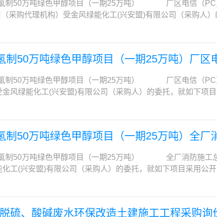
i@sinochem.com，文件应使用WORD或PDF格式。8. 发
22〕3号文，“较大数额罚款”认定为200万元以上的罚款，法
氢制50万吨绿色甲醇项目（一期25万吨） 厂区
文件递交截止时间前完成响应文件的递交，递交地点为江西蓝星星火
子招投标平台9. 联系方式采购人：中国商用飞机有限责任公司
定。)2. 落实政府采购政策需满足的资格要求：无。3. 本项目
司（采购代理机构）受金风绿能化工(兴安盟)有限公司（采购人
方式之一递交响应文件：① 供应商于2025年06月17日14:
址：上海市浦东新区海阳西路555号27层中化商务邮 编：200
失信主体、政府采购严重违法失信行为记录名单（处罚期限尚未届
2.项目概况与采购范围2.1项目名称：金风绿能化工(兴安盟)
新楼二楼招标办会议室（江西省九江市永修县杨家岭镇），路兵收，
ngzhifei@sinochem.com
v.cn）和“中国政府采购网”（www.ccgp.gov.cn）采购代理机
747-2560SCCJS4652.3资金来源：企业自筹2.4采购
，邮件名称统一为：【ZUK37】-供应商名称-快递单号。② 供应商于
得参加同一合同项下的政府采购活动；为本项目提供整体设计、
屏系统。等全流程电信施工，包含、采购、施工、安装调试、验
会议室（江西省九江市永修县杨家岭镇）。注：采用第①种方式
氢制50万吨绿色甲醇项目（一期25万吨）厂区
应承诺函》。3）已获取了本项目磋商文件。4）本项目（不接
目地点：内蒙古自治区兴安盟经济技术开发区。2.6工期：满足6月2
送达指定地点的或者不按照采购文件要求密封的响应文件，采购人
书前有效期内的建筑工程施工总承包三级或以上资质）；或具有
要求3.1 企业资格要求3.1.1具有独立订立合同的权利和履行
dding.com.cn）上发布，我司未授权任何公司及个人转载相
氢制50万吨绿色甲醇项目（一期25万吨） 厂区电
专业承包二级或以上资质）。（须提供证书复印件加盖磋商响应
.2须具备建设行政主管部门核发的电子与智能化工程专业承包一
载信息及由此产生的后果均不承担任何责任。11. 监督部门本
金风绿能化工(兴安盟)有限公司（采购人）的委托，就如下项
的安全生产许可证。（须提供证书复印件加盖磋商响应人公章）
件，并取得企业安全生产许可证（在有效期内）,提供扫描件。3.
：同采购代理机构联系人。13. 联系方式采购人名称：江西国星
范围2.1项目名称：金风绿能化工(兴安盟)有限公司绿氢制50万
为仍然有效。②在本项目采购期间，如供应商的资质已按《住房
关认证证书扫描件。3.1.4业绩要求2020年1月1日至磋商
15623379254/15070820922电子邮件：69390285
60SCCJS4652.3资金来源：企业自筹2.4采购范围：全厂视
）对应关系换发新资质证书，则资质标准按其对应关系以及新的资
承包的业绩2项（单个合同额≥1500万元）须提供能证明业绩
系人：路兵/吴龙华业务联系电话：13840128865/173526220
程电信施工，包含、采购、施工、安装调试、验收、人员培训等
每天上午08:30至12:00，下午12:00至17:00（北京时间，法
3.1.5人员要求3.1.5.1拟派项目经理（1）持有机电工程
氢制50万吨绿色甲醇项目（一期25万吨）全
镇
自治区兴安盟经济技术开发区。2.6工期：满足6月20日中交。2
模块（即“中化商务电子招投标平台”e.sinochemitc.com），本
20年1月1日以来有（以合同签订时间为准）化工行业电信工程
企业资格要求3.1.1具有独立订立合同的权利和履行合同的能力，
m），进入工作台[投标服务]模块，线上获取磋商文件。需通过网上支
业绩的合同复印件，其内容至少应包括项目名称、项目规模、服务
氢制50万吨绿色甲醇项目（一期25万吨） 全厂
设行政主管部门核发的电子与智能化工程专业承包二级及以上资质
先进行“化云数智”平台注册（免费），注册成功后在工作台开通“
文件者，按规定作废标处理并没收其保证金；如已成交或签订合
化工(兴安盟)有限公司（采购人）的委托，就如下项目采用公
企业安全生产许可证（在有效期内）,提供扫描件。3.1.3供应
台（e.sinochemitc.com）注册的供应商和已在“化云
工程业绩，如核实属伪造，则取消其成交资格并没收其保证金。
1项目名称：金风绿能化工(兴安盟)有限公司绿氢制50万吨绿色甲醇
扫描件。3.1.4业绩要求2020年1月1日至磋商文件递交截
、微信，可自由选择（注意：本公司不接受任何电汇支付）。支
024年10月至2025年3月的社保缴纳证明。3.1.5.2拟派
.3资金来源：企业自筹2.4采购范围：完成全厂火灾自动报警系统和消
的施工总承包合同和业绩2项（单个合同额≥1500万元）须提供
务”模块（即“中化商务电子招投标平台”e.sinochemitc.
。（2）拟派安全负责人必须为本单位正式职工，提供劳动合同（
成与消防水系统、泡沫系统、自动喷水灭火系统、空调、排烟系
和盖章页等。3.1.5人员要求3.1.5.1拟派项目经理（1）
脱硫、酸碱废水环保改造土建施工工程采购询
投标服务开通、文件获取、技术支持等相关事宜请咨询：010-863
得在“信用中国”网站（www.creditchina.gov.cn）被
完成上述工作而必须采取的一切措施内容与相关工作。负责本项