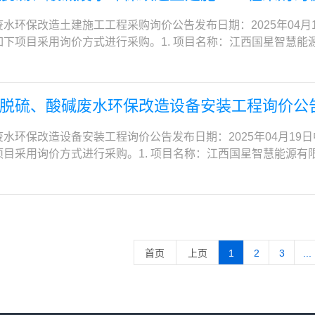
。2020年1月1日以来有（住宅、商住楼、公寓楼除外）电信工
:00（北京时间）地点：广州市天河区天河路228号之一广晟大厦
示系统》（https://www.gsxt.gov. cn）列入严重
已包含在承包人的报价中。其它清单未包含的。具体范围详见请
000万元）。证明材料要求同时提供1、施工合同。2、竣工验收
水环保改造土建施工工程采购询价公告发布日期：2025年04月
：广州市天河区天河路228号之一广晟大厦2104会议室六、公告期
内容（需提供承诺函并加盖公章，格式自拟）：①为增值税一般纳
期：2025年6月20日交工，2025年6月30日完成消防验收手
似工程的工程规模等需要明示的内容，没有明示造成无法确定的
下项目采用询价方式进行采购。1. 项目名称：江西国星智慧能
件请于磋商当日、首次响应文件提交截止时间之前提交至响应文件
过程中发现有出借（挂靠）现象并成交的，取消其成交资格，没
.1 企业资格要求3.1.1具有独立订立合同的权利和履行合同的
组织工程建设各方验收合格，并签署相应的单位工程质量竣工验
SCCZUK28；3. 本项目资金来源：企业自筹；4. 采购内容：
容以省级以上财政部门指定媒体发布的公告为准：中国政府采购网（https
依据《建筑工程施工发包与承包违法行为认定查处管理办法》（建
具备建设行政主管部门核发的消防设施工程专业承包二级资质（在
业绩证明文件者，按规定作废标处理并没收其保证金；如已成交
慧能源有限公司（江西省九江市永修县杨家岭镇）；6. 施工工期：
品政府优先采购和强制采购制度；（2） 执行环境标志产品政府优
商业信誉，健全的财务会计制度，财务状况和市场行为良好。没
.1.3供应商须同时具有完善的质量保证体系、环境管理体系及职
式核实类似工程业绩，如核实属伪造，则取消其成交资格并没收
人民共和国境内合法注册的法人或其他组织（提供有效的营业执照
采购支持监狱企业发展有关问题的通知》；（5） 执行《关于促
或进入破产程序等。④承诺在本项目应答全过程中，与磋商活动
商文件递交截止时间前（以合同签订时间为准）具有化工项目消防施
脱硫、酸碱废水环保改造设备安装工程询价公
的本单位2024年10月至2025年3月的社保缴纳证明。3.1.
具有有效期内的安全生产许可证，需提供有效期内的证书复印件
购人信息 名称：中华人民共和国沙田海关 地址：东莞市沙田镇沙田大
不存在竞业关系。⑥接受磋商小组对供应商提供的业绩报表或证
的合同复印件，其内容至少应包括项目名称、项目规模、服务内容
扫描件。（2）拟派安全负责人必须为本单位正式职工，提供劳
应商一致，拟派项目经理为一级建造师的，需提供一级建造师注
商务有限公司 地址：广州市天河区天河路228号之一广晟大厦2210 联
决其响应或成交资格。4.磋商文件的获取4.1获取时间：2025年
经理须持有一级消防工程师或机电工程专业二级及以上建造师的注
水环保改造设备安装工程询价公告发布日期：2025年04月19
1.6供应商不得在“信用中国”网站（www.creditchina.gov
公厅关于全面实行一级建造师电子注册证书的通知》建办市〔202
文珊 电话：13202503045、020-87562207 电子邮箱：huan
取方式：登录中化商务电子招投标平台（https://d.sinoch
来有化工项目消防施工或化工项目施工内有含消防界面项目经理执业
目采用询价方式进行采购。1. 项目名称：江西国星智慧能源有
家企业信息公示系统》（https://www.gsxt.gov. c
证书作废。②一级建造师打印电子证书后，应在个人签名处手写
的支付方式包括：银联、微信，可自由选择（注意：本公司不接
直接发包通知书（或直接发包证明）②施工合同③竣工验收证明
UK27；3. 本项目资金来源：企业自筹；4. 采购内容：含煤、脱
，承诺以下内容（需提供承诺函并加盖公章，格式自拟）：①为增
证书无效，需重新下载电子证书并再次确认使用时限。）；拟派
综合办公—常用文件—中化招投标平台－响应人操作手册”，如
似工程的工程规模等需要明示的内容，没有明示造成无法确定的
有限公司（江西省九江市永修县杨家岭镇）；6. 施工工期：自合同
）行为。如在过程中发现有出借（挂靠）现象并成交的，取消其
2022年1月1日至响应文件递交截止时间(以合同签订日期为准
支持费：2000.00元。4.4未在采购代理机构登记领购磋商文件的潜
组织工程建设各方验收合格，并签署相应的单位工程质量竣工验
和国境内合法注册的法人或其他组织（提供有效的营业执照或事业
）资质行为认定依据《建筑工程施工发包与承包违法行为认定查处
页和相关信息页等）作为证明材料，如合同不足以证明满足上述
30。5.2递交方法：纸质文件递交，供应商应当根据文件厚度自行分
业绩证明文件者，按规定作废标处理并没收其投标保证金；如已
设施工程专业承包二级及以上资质，并具有有效期内的安全生产
。③具有良好的商业信誉，健全的财务会计制度，财务状况和市场
失信被执行人名单（处罚期限届满的除外，以采购代理机构揭示
议室。5.4逾期送达的、未送达指定地点的或者不按照磋商文件要
考察方式核实类似工程业绩，如核实属伪造，则取消其成交资格
级及以上注册建造师，（注册单位与供应商一致，拟派项目经理
被接管、冻结或进入破产程序等。④承诺在本项目应答全过程中
hixin/”查询结果为准）；（6）法定代表人（单位负责人）为同一人或者
9:30。6.2磋商地点：北京市海淀区北蜂窝 6 号北京中土大厦会议
保部门出具的本单位2024年10月至2025年3月的社保缴纳证明
首页
上页
1
2
3
...
应商注意，根据《住房和城乡建设部办公厅关于全面实行一级建造
的公司与本项目不存在竞业关系。⑥接受磋商小组对供应商提供
资格参加本项目；（8）本项目不接受联合体参与。8. 《采购文
买了磋商文件的供应商应于《响应文件》递交截止时间之前将装
3证），提供证书扫描件。（2）拟派安全负责人必须为本单位正
级建造师统一使用电子证书，纸质注册证书作废。②一级建造师打
现造假，将取消否决其响应或成交资格。4.磋商文件的获取4.1获
小时制，下同）前，登录中化商务电子招投标平台(e.sinochemit
地点。由磋商小组对供应商的资质、商务、技术方案以及一次报
纳证明。3.1.6供应商不得在“信用中国”网站（www.creditchi
证书无效。③超出使用时限的电子证书无效，需重新下载电子证
同）。4.2获取方式：登录中化商务电子招投标平台（https://d.
），不提供纸质文件。潜在供应商需先在中化商务电子招投标平台进
召集所有通过《响应文件》初审的供应商就商务、技术需求、服
；未被《国家企业信息公示系统》（https://www.gsxt.g
的证书复印件。（4）供应商自2022年1月1日至响应文件递交
平台目前开放的支付方式包括：银联、微信，可自由选择（注意
电子普通发票。8.3 中化商务电子招投标平台技术支持联系电话：0
清，并允许对《响应文件》的内容做调整。但有关澄清的要求和