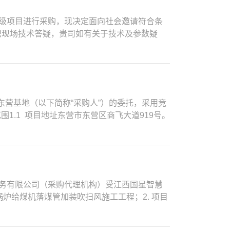
项目是否接受联合体响应：不接受二、供应商应
）地点：中化商务电子招投标平台9. 联系方式采购
下载方案征询书及增值税电子普通发票。如遇网站平台
件和电子发票的操作手册详见【响应服务】模块
同所必须的设备和专业技术能力；4.具有依法缴
飞大道919号地 址：上海市浦东新区海阳西
构登记、支付平台使用费的潜在供应商，其响应文件
级项目进行采购，现决定面向社会邀请符合条
操作手册”。供应商在进行平台注册、文件获取和技术
行政法规规定的其他条件；7.截止至本项目响
子邮件：yangzhifei@sinochem.com
.1.2递交方法：电子文件递交4.1.3递交地点：中化
织现场技术答疑，贵司如有关于技术及参数疑
截止时间：2025年7月31日13点30分（北京时
重大税收违法失信主体的供应商，不得为“中国政府采购
004.2.2谈判地点：另行通知4.3响应文件重新递交
体要求以双方签订合同为准。三、项目预算：本次
31日13点30分（北京时间）2．地点：北京市
（处罚决定规定的时间和地域范围内）；8.未被中
更新重新递交响应文件中的日期，响应时间应更新为
要求：签订合同后20个工作日内，采购人按合
项目需要参加现场谈判；2.本次谈判不接受邮寄
不良记录行为供应商名单》为准）；9.根据采
参与谈判会议）4.3.3递交地点：中化商务电
合格并获得网安部门颁布的等保二级测评报告14
北京市海淀区联 系 人：张先生电 话：
业承包二级（含）以上资质；（2）供应商需具
知4.4.2开启地点：中化商务电子招投标平台
请严格按报价要求填写所报材料及设备的金
：操佩，俞家骅电话：18911319341、
（3）项目经理：项目经理需具有建筑工程专业
谈判单位于开启时间后当天内将本项目电子清单
放。我司要求的技术参数不可更改。如有偏离请
经理，外地来京建筑企业在办理进京备案时，应
心东营基地（以下简称“采购人”）的委托，采用竞
定的响应文件将被拒收。成交单位在成交后另行递交纸
、截标时间：报价截止时间为2025年7月7日
状态；（5）供应商在最近三年内没有骗取中标
1.1 项目地址东营市东营区商飞大道919号。
以拒收应征文件。中化商务电子招投标平台技术
楼713；收件人：冯浩；联系电话：0771-
17:00（北京时间，法定节假日除外）地点：中化
书面确认调整工程工期【（确认单需双方法定代表
行踏勘。踏勘地点：东营市东营区商飞大道919号。如
电子招响应平台（e.sinochemitc.com），进
急排水泵房1个尺寸为6.0m*2.0m*3.6m，
所有问题应于2025年07月22日下午13:00
（免费），注册成功后（已注册供应商不必重复
单台扬程18米，流量不小于150m?/小时，
i@sinochem.com，文件应使用WORD
本公司不接受任何电汇支付）。支付成功后，可
纸。电源电缆选用WDZA-YJY-
商务电子招投标平台9. 联系方式采购人：中国商
文件和电子发票的操作手册详见【响应服务】模
线上，新增DN800手动插板阀闸门，防止市政雨水
号地 址：上海市浦东新区海阳西路555号27
商务有限公司（采购代理机构）受江西国星智慧
商操作手册”。供应商在进行平台注册、文件获取和技
V灭蚊灯，具体布局现场指定位置。b）灭蚊灯单个
gzhifei@sinochem.com
炉给煤机落煤管加装吹扫风施工工程；2. 项目
．截止时间：2025年7月21日13点30分（北京
c）灭蚊灯接入原有回路中，穿DN25镀锌管，电缆
运行以来，因煤中水分、煤质粘性大，给煤机落煤管经
月21日13点30分（北京时间）2．地点：北京
照、组织机构代码证、税务登记证的复印件或“三证合
得清理出来的煤掉落在锅炉管道、平台和零米层
本项目需要参加现场谈判；2.本次谈判不接受邮
具备中华人民共和国住房和城乡建设主管部门颁发