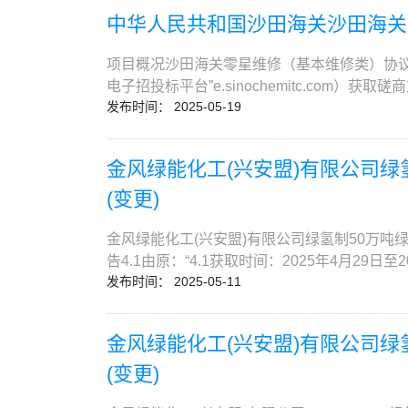
地面，现场文明卫生无法保证，定期外请车辆
寄的响应文件。八、凡对本次采购提出询问，
的施工总承包三级及其以上资质（须提供有限期
中华人民共和国沙田海关沙田海关
管处竖直安装一根无缝钢管（规格φ159×4、材
010-59872779采购代理机构：中化商务有
二级及以上建造师执业资格证书，注册专业须
次风引入落煤管内部，使煤不会粘结堵塞落煤管
18911318908 电子邮件：caopei@sinochem.co
担任其他在建施工项目的项目负责人，但发生下
项目概况沙田海关零星维修（基本维修类）协议施工单
口。具体内容见采购文件第四章；5.施工地点
工程验收合格的；(3)因非承包方原因致使工程
电子招投标平台”e.sinochemitc.com）
天；7. 供应商应满足如下资格要求： （1
凡有意参加竞争性谈判者，请于2025年06月11日下午1
发布时间： 2025-05-19
2560SCCGD066项目名称：沙田海关零
件）。（2）供应商需具有电力工程施工总承
方案征询书，潜在投标单位需先进行网上注册（免费
88.64万元（人民币）采购需求：（1）采
目经理须为机电工程专业二级及以上注册建造
平台使用费。支付成功后，可下载方案征询书及增
库采购项目1（项）零星维修协议施工单位入库
的复印件。特别提示：请各供应商注意，根据《
金风绿能化工(兴安盟)有限公司绿
单次项目500元。未在招标代理机构登记、支付
额在第一个年度内不得超过88.64万元。专
自2022年1月1日起，一级建造师统一使用
交截止时间：2025-06-20上午09:004.1.
88.64万元的，该零星维修协议施工单位库
(变更)
图像笔迹不一致的，该电子证书无效。③超出
4.2.1谈判时间：2025-06-23下午14:0
作。注：后两年的项目预算根据实际情况进行调
核合格证（B证），须提供有效的证书复印件。（
件递交（特别提示：请各谈判单位更新重新递
单位选定后，与采购人签订服务合同，明确相
金风绿能化工(兴安盟)有限公司绿氢制50万吨绿色
程施工业绩；须提供业绩合同复印件（含合同
判，请谈判及时查收谈判会议通知邮寄，按时参与谈判
内不得超过88.64万元。专业库内单位服务期
告4.1由原：“4.1获取时间：2025年4月29日
材料。 （5）至响应文件递交截止时间，供应
4.4.1开启时间：根据谈判具体情况另行通知4.4
发布时间： 2025-05-11
修协议施工单位库自动作废，库内单位不再具
日至2025年5月14日下午23:59分；（时间
“http://zxgk.court.gov.cn/s
远程出席提交响应文件会议。请各谈判单位于开启时间
算根据实际情况进行调整。本项目（不接受）联
项目中未发生一般生产安全责任事故的企业或承
迟到的响应文件或不符合规定的响应文件将被拒
具有独立承担民事责任的能力：依据《响应承
件，否则无资格参加本项目； （8）本项目不接受联
金风绿能化工(兴安盟)有限公司绿
件上传均须完成，否则采购人将予以拒收应征文件。中
其他组织提供其他组织的营业执照或执业许可
间24小时制，下同）前，登录中化商务电子招投标平
日，请谈判单位在此期间自行踏勘。踏勘地点：东
有良好的商业信誉和健全的财务会计制度：依
(变更)
民币），不提供纸质文件。潜在供应商需先在中
7. 谈判单位提出问题的方式及截止时间：所有
3年内，在经营活动中没有重大违法记录：依
文件和增值税电子普通发票。8.3 中化商务电子招