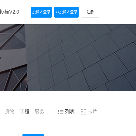
标V2.0
投标人登录
非投标人登录
注册
货物
工程
服务
列表
卡片