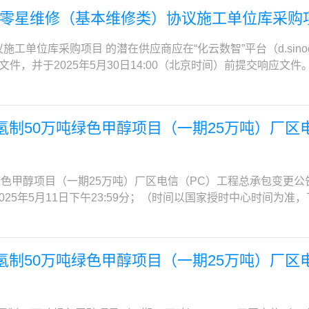
转运至煤场，且对设备产生不安全因素。为此，拟在炉前用于送
请按以下方式联系采购人：北京应用物理与计算数学研究所地址
内的相关证书材料）；2.4 项目负责人应具有中华人民共和国
零星维修（基本维修类）协议施工单位库采购
质Q235，共四根），在竖直安装的钢管（规格φ159×4）上接出无
限公司地址：北京市丰台区丽泽路24号院平安幸福中心B座26层联系人
为建筑工程，具备有效的安全生产考核合格证书。（须提供相关
；将落煤管插板门下部的方管加长200mm，使方圆节下移；
myujiahua@sinochem.com
列情形之一的除外：(1)该在建施工项目与本招标项目属于同一工
位库采购项目 的潜在供应商应在“化云数智”平台（d.sinoche
：江西国星智慧能源有限公司（江西省九江市永修县杨家岭镇）；6
项目停工超过120天(含)，经建设单位同意的。2.5本项目不接
获取磋商文件，并于2025年5月30日14:00（北京时间）前提交响应
）供应商必须为中华人民共和国境内合法注册的法人或其他组织（
7:00到2025年06月16日下午17:00前，登录中化商务电子招投标平台（
星维修（基本维修类）协议施工单位库采购项目采购方式：竞争性磋商
包三级及以上资质，并具有有效期内的安全生产许可证，需提供有
）。注：请登录中化商务电子招投标平台（e.sinochemit
购需求一览表：序号采购内容数量（单位）入库单位数量服务期限1
师，（注册单位与供应商一致，拟派项目经理为一级建造师的，
值税电子普通发票。如遇网站平台操作问题，请拨打平台技术支持联
单位4家，备选单位不少于1家入库单位服务期限3年，协议施
住房和城乡建设部办公厅关于全面实行一级建造师电子注册证书的
氢制50万吨绿色甲醇项目（一期25万吨）厂区
平台使用费的潜在供应商，其响应文件将被拒收。4. 响应文件的递
业库内单位服务期限自委托服务协议生效之日起计算，如在服务期
电子证书，纸质注册证书作废。②一级建造师打印电子证书后，应
2递交方法：电子文件递交4.1.3递交地点：中化商务电子招投标平台（e.si
自动作废，库内单位不再具备库内承包的资格，签订的相关服务协
使用时限的电子证书无效，需重新下载电子证书并再次确认使用
04.2.2谈判地点：另行通知4.3响应文件重新递交4.3.1递交截止时间
整。 （2）是否专门面向中小企业或小型、微型企业采购：本
4）供应商自2022年1月1日至响应文件递交截止时间(以合同
交响应文件中的日期，响应时间应更新为谈判会议之后的文件修
关权利义务，入库单位服务期限3年，协议施工单位库内单位在
甲醇项目（一期25万吨）厂区电信（PC）工程总承包变更公告项目编
首尾页、盖章页和相关信息页等）作为证明材料，如合同不足以
会议）4.3.3递交地点：中化商务电子招投标平台（e.sinoche
限自委托服务协议生效之日起计算，如在服务期内承包的项目预算总
至2025年5月11日下午23:59分；（时间以国家授时中心时间为准，
商不得被列入失信被执行人名单（处罚期限届满的除外，以采购
.2开启地点：中化商务电子招投标平台（e.sinochemitc.
备库内承包的资格，签订的相关服务协议自行终止，采购人有权
以国家授时中心时间为准，下同）。”
hixin/”查询结果为准）。 （6）供应商36个月内未发生较大及以上生产安
后当天内将本项目电子清单GBQ6文件（备注单位名称）发送至以下邮箱
合体。二、申请人的资格要求：1. 满足《中华人民共和国政府
包商履约评价等级为合格的企业（须提供承诺函，格式自拟）。
收。成交单位在成交后另行递交纸质应征文件。5. 开标事宜及
诺函》及以下相关证照的扫描件之一：①企业法人提供企业法人
合体参与。8. 《采购文件》获取：8.1 凡有意参加询价的供应商
氢制50万吨绿色甲醇项目（一期25万吨）厂区
化商务电子招投标平台技术支持：电话 010-86391277；6
证；④自然人提供居民身份证等。2）有依法缴纳税收和社会保障
台(e.sinochemitc.com)获取采购文件并支付平台使用及
营市东营区商飞大道919号。如需踏勘，请参加踏勘的谈判单位提前
据《响应承诺函》。4）具有履行合同所必需的设备和专业技术能
化商务电子招投标平台进行网上注册（免费）。8.2 完成领购
问题应于2025年06月17日下午15:00时前必须通过中化商
据《响应承诺函》。重大违法记录，是指供应商因违法经营受到
投标平台技术支持联系电话：010-86391277。9. 《响应文