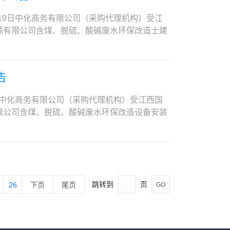
程或机电工程或包含有电信/机电界面的施工总
2104会议室五、开启首次响应文件开启时间：
违法失信、经营异常名录，提供查询截图并加盖单位公
购文件、技术要求、工程量清单。2.5项目地
证明，两者缺一不可，时间以合同签订时间为
19日中化商务有限公司（采购代理机构）受江
限自本公告发布之日起3个工作日。七、其他补充事
税人，在近三年参加的其他采购活动中，没有违法
续办理。2.7资格审查方式：资格后审。2.8是否有
业绩，为无效业绩，不符合磋商文件类似业绩要
源有限公司含煤、脱硫、酸碱废水环保改造土建
提交地点。迟到的以及不符合磋商文件密封要求
收保证金；如发现单位出借（挂靠）报名，将取
能力，依法取得营业执照，营业执照处于有效期，
收记录或者分部工程质量验收记录等验收文件。
含煤、脱硫、酸碱废水环保改造土建施工工程，具体内容
://www.ccgp.gov.cn/）。3.本项
市规〔2019〕1号文）等文件涉及“违法转
有效期内），且具备安全生产条件，并取得企业安
或签订合同，则取消其成交资格并没收其保证
自合同签订生效之日起15日历天；7. 供应商应
先采购制度；（3） 执行《政府采购促进中小
有处于被有权机关吊销营业执照、吊销资质、停
业健康安全管理体系，须提供相关认证证书扫描
其保证金。（2）拟派项目经理必须为本单位正
或事业单位法人证书复印件）；（2）供应商需
进残疾人就业政府采购政策的通知》。八、凡对
相关的成员均没有串通、弄虚作假、行贿等违法
工或化工项目施工合同内有含消防界面的业绩共2项
告
5.2拟派安全负责人（1）拟派安全负责人持有安
；（3）供应商拟派遣的项目经理须为建筑工程
道61号 联系方式：陈先生 0769-
明材料的异议，磋商小组成员如有异议可以提出
、合同金额以及签署和盖章页等。3.1.5人员
动合同（有效期内）及社保部门出具的本单位
册证书电子证书打印签字后的扫描件。特别提
系方式：黄佳浩13202503045、020-
4月29日至2025年5月11日下午23:59
册证书，（证书注册于供应商单位），持有安全生
日中化商务有限公司（采购代理机构）受江西国
.cn）被列入严重失信主体名单（在评审期间尚未解除
1〕40号文件的要求：①自2022年1月1日
gwenshan@sinochem.com
emitc.com）通过网上获取磋商文件。潜在响应
业绩1项（单个合同金额≥400万元）。证明材
限公司含煤、脱硫、酸碱废水环保改造设备安装
n）列入严重违法失信、经营异常名录，提供查询截图并
本人签名，未手写签名或与签名图像笔迹不一致
受任何电汇支付）。平台使用及技术支持费支付
，三者缺一不可，时间以竣工验收证明时间为
硫、酸碱废水环保改造设备安装工程?，具体内容见采购
值税一般纳税人，在近三年参加的其他采购活动
项目经理具有有效的安全生产考核合格证（B
有平台操作疑问请拨打平台技术支持联系电话：
业绩，为无效业绩，不符合磋商文件类似业绩要
签订生效之日起15日历天；7. 供应商应满足如
成交资格，没收保证金；如发现单位出借（挂
)至少具有1项与本项目相类似的工程施工业绩；
在供应商，其响应文件将予以拒收。5.响应文件的递
收记录或者分部工程质量验收记录等验收文件。
单位法人证书复印件）；（2）供应商需同时具
管理办法》（建市规〔2019〕1号文）等文
业绩要求，还应同时提供其他证明材料。（5）
册；响应文件内页需要正反双面打印。5.3递交地
成交或签订合同，则取消其成交资格并没收其投
许可证，需提供有效期内的证书复印件；（3）
行为良好。没有处于被有权机关吊销营业执照、
价格当日在中国执行信息公开网
求密封的响应文件，采购人将予以拒收。6. 磋
并没收其投标保证金。（2）拟派项目经理必须
为一级建造师的，需提供一级建造师注册证书电
，与磋商活动相关的成员均没有串通、弄虚作
存在控股、管理关系的不同单位不得同时参加本项目；（7）
室。6.3磋商方式：线下磋商，综合评分法。7. 磋
。3.1.5.2拟派安全负责人（1）拟派安全负
跳转到
页
26
下页
尾页
GO
师电子注册证书的通知》建办市〔2021〕40
的业绩报表或证明材料的异议，磋商小组成员如
件》获取：8.1 凡有意参加询价的供应商，请
订成册的《响应文件》（包括技术方案、商务应
式职工，提供劳动合同（有效期内）及社保部门
印电子证书后，应在个人签名处手写本人签名，未
取时间：2025年4月29日至2025年5月8
c.com)获取采购文件并支付平台使用及技术支持费
价进行初审。步骤二：根据各供应商应答情况，
na.gov.cn）被列入严重失信主体名单（在评审期
书并再次确认使用时限。）；拟派项目经理具有
sinochemitc.com）通过网上获取磋商文
行网上注册（免费）。8.2 完成领购手续后，
务范围以及价格进行单独磋商。在磋商期间，磋
ov. cn）列入严重违法失信、经营异常名录，提供
截止时间(以合同签订日期为准)至少具有1项与
：本公司不接受任何电汇支付）。平台使用及技
10-86391277。9. 《响应文件》的递
答复均应以书面形式提交。步骤三：经谈判并审