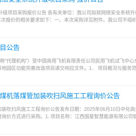
日起60个日历天（具体开工日期以采购人书面通知为准）8．本
及补充方案征询书时间：2025年07月29日下午17:00（如有
进行免费注册，并通过网上支付方式支付平台使用费。支付成功后，可
后请联系采购代理机构联系人领取纸质版采购文件。获取采购文
；2.具有良好的商业信誉和健全的财务会计制度；3.具有履行合
心东营基地代理机构：中化商务有限公司地 址：东营市东营区商
-86391277。平台使用费单次项目500元。未在招标代理机
升级项目采购报价公告 各有关单位：我公司拟就网络安全系统升
mitc.com）中“综合办公—常用文件—中化招响应平台－供应商
次采购活动前三年内，在经营活动中没有重大违法记录；6.法律、
联系人：杨志飞电 话：15317319368传 真：021-68757980电
件首次递交4.1.1递交截止时间：2025-07-24上午09:004
本次报价的相关要求如下：一、本次采购详见附件。我公司不组
。售价：采购文件售价人民币300元，售后不退。四、响应文件提交1．
（www.creditchina.gov.cn）中列入失信被执行人或
。4.2首次谈判时间和地点4.2.1谈判时间：2025-07-25下午14:
联系号码：13527743141）。二、安装调试完成时间：具
谷第【1】会议室五、开启1．拟谈判（评审）时间：2025年7月
严重违法失信行为记录名单中被财政部门禁止参加政府采购活动的供应商
通知4.3.2递交方法：电子文件递交（特别提示：请各谈判单位
调试费及质保期维护费，含税价，开具增值税专用发票）。四、付款
、公告期限自本公告发布之日起3个工作日七、其他补充事宜1.本
（以响应文件递交截止之日中国工程物理研究院院财务发布的《
本项目可能有多轮谈判，请谈判及时查收谈判会议通知邮寄，按时
合格后14个工作日内支付合同剩余款项的 30%；项目整体验收
按以下方式联系采购人：北京应用物理与计算数学研究所地址：
建筑工程施工总承包三级（含）以上资质，或建筑装修装饰工程专
目公告
4.4响应文件开启时间和地点4.4.1开启时间：根据谈判具体情况另行通
支付合同剩余款项。五、报价方式：本次报价采取密封报价方式，
限公司地址：北京市丰台区丽泽路24号院平安幸福中心B座26层联系人
并在人员、设备、资金等方面具有承担本项目相关工作的能力；
参加本项目竞争性谈判的谈判单位代表远程出席提交响应文件会议。请各
章，密封报价时需提供营业执照、开票资料，以便我公司建档存
m，yujiahua@sinochem.com
全生产考核合格B证；且不得担任其他在施建设工程项目的项目
下简称“代理机构”）受中国商用飞机有限责任公司民用飞机试飞中
ngzhifei@sinochem.com迟到的响应文件或不符合规
告知，以便我公司进行更正，不按要求报价将作无效材料处理。六
没有处于被责令停业，投标资格被取消，财产被接管、冻结、破产
园区功能完善改造项目递交响应文件。1. 项目概况与服务范围
应截止时间前，所有电子应征文件上传均须完成，否则采购人将予
以邮件方式寄到以下地址：广西壮族自治区南宁市青秀区滨湖路88号7
件时间：2025年7月14日至2025年7月16日，每天9:00至
。1.3 工期在开工后90个日历日内完工。双方可根据实际情况
踏勘 本项目踏勘时间为2025年07月22日，请谈判单位在此期间自
有限责任公司 2025年7月2日
式：登录中化商务化云数智平台（d.sinochemitc.com），即中化商务
技术要求1.4.1 应急排水泵房a) 在园区西北角水泵房南侧新建应
，18019298929。7. 谈判单位提出问题的方式及截止时间：
付的方式购买本项目的采购文件。潜在供应商需先进行网上注册
一致。具体做法详见图纸。b）泵房内设置排污泵2台一用一备，
提疑文件，并同步通过邮件发送至代理机构负责人邮箱yangzhife
煤机落煤管加装吹扫风施工工程询价公告
放的采购文件支付方式包括：银联、微信，可自由选择（注意：
园区外市政管网。配套设置阀体、压力表及支架等，具体做法详见图
询书时间：2025年07月22日下午17:00（如有）地点：中化
款后请联系采购代理机构联系人领取纸质版采购文件。获取采购
4.2 雨排主管线闸门a）在园区西侧、东侧共3处PE钢编管雨排主管
理机构：中化商务有限公司地 址：东营市东营区商飞大道919
装吹扫风施工工程询价公告发布日期：2025年06月10日中化
emitc.com）中“综合办公—常用文件—中化招响应平台－供应
便于维修。1.4.3 灭蚊灯a）在园区绿化带内设置38个220
电 话：15317319368传 真：021-68757980电子邮件：yan
询价方式进行采购。1. 项目名称：江西国星智慧能源有限公司锅
7。售价：采购文件售价人民币300元，售后不退。四、响应文件提交1
础（0.8m*0.6m*0.35m），有效覆盖范围不小于300㎡。
 本项目资金来源：企业自筹；4. 采购内容：永修县热电联产项目锅炉
智谷第【7】会议室五、开启1．拟谈判（评审）时间：2025年7
求2.1 具备合法有效、独立法人的有效资格。2.2 有效的营业执
要间断性人工清理保证落煤管的通畅。长期以来的堵煤问题，使
六、公告期限自本公告发布之日起3个工作日七、其他补充事宜1.
效的安全生产许可证（须提供相关证书材料）；2.3 供应商须