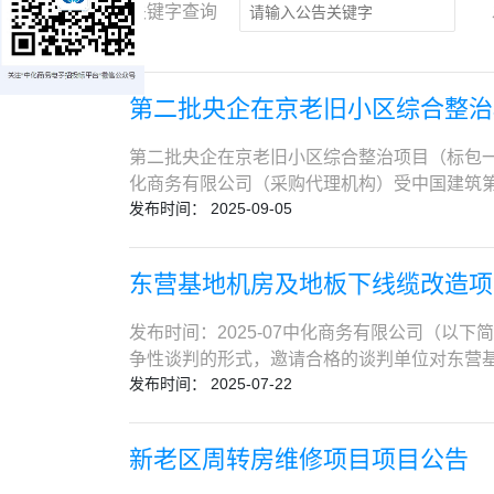
关键字查询
第二批央企在京老旧小区综合整治
第二批央企在京老旧小区综合整治项目（标包一百二
化商务有限公司（采购代理机构）受中国建筑
发布时间： 2025-09-05
二十三）（海淀区八里庄街道）提升项项目编号：
采购工程地点：北京市海淀区八里庄街道工期：暂定
应商资格要求2.1 资质要求（1）供应商须
东营基地机房及地板下线缆改造项
的防水防腐保温工程专业承包二级及以上资质
（3）供应商须具有有效的安全生产许可证证书
发布时间：2025-07中化商务有限公司（以
派项目经理须具有有效的安全生产考核合格证书
争性谈判的形式，邀请合格的谈判单位对东营基
描件；（3）安全生产许可证证书扫描件；（
发布时间： 2025-07-22
区商飞大道919号。1.2 项目内容试飞公司东
效期内，拟派项目经理为一级建造师的，需提
改造③ 线缆改造④ 供电改造⑤ 保温改造⑥ 
公厅关于全面实行一级建造师电子注册证书的通知
定代表人、授权代表签字，无需另行变更合同）】
作废。②一级建造师打印电子证书后，应在个
新老区周转房维修项目项目公告
证、税务登记证的复印件或“三证合一”后统一
无效，需重新下载电子证书并再次确认使用时限
和国住房和城乡建设主管部门颁发的通信工程