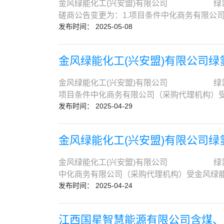
通过邮件发送至代理机构负责人邮箱yangzhife
照、较大数额罚款等行政处罚。(根据财库〔20
金风绿能化工(兴安盟)有限公司 绿
年06月17日14:00时，供应商须在响应
17日下午17:00（如有）地点：中化商务电
域“较大数额罚款”标准高于200万元的，从其规
磋商公告变更为：1.项目条件中化商务有限公
九江市永修县杨家岭镇）。供应商可选择以下2种
限公司地 址：东营市东营区商飞大道919号地 
发布时间： 2025-05-08
止之日前被列入失信被执行人、重大税收违法
进行采购，公开征集符合要求的供应商参与磋商。
件密封后快递至：江西蓝星星火有机硅有限公司创
15317319368传 真：021-68757980电子邮件：ya
“信用中国”网站（www.creditchina.go
吨）厂区电信（PC）工程总承包2.2项目编号：0
号发送至lubing1@sinochem.com
在直接控股、管理关系的不同磋商供应商，不
体探测、综合布线及无线通讯、无线对讲、大
西蓝星星火有机硅有限公司创新楼二楼招标办
金风绿能化工(兴安盟)有限公司绿
应商，不得参加本项目的竞争性磋商；依据《响
区电信（PC)工程总承包《工程量清单》2.5项
寄可能造成的不利后果。（2）逾期送达的、未
程施工总承包乙级或以上资质（或更换资质证
是否有限价：有，详见磋商文件。3.供应商资格
价公告在中国采购与招标网（www.chinabi
金风绿能化工(兴安盟)有限公司 绿
更换资质证书前有效期内的建筑装修装饰工程
效期，提供营业执照复印件并加盖公章。3.1
购事宜均须与我司指定人员联系，我司对任何转
项目条件中化商务有限公司（采购代理机构）受
部门或安全生产监督管理部门颁发的有效期内
上资质证书（在有效期内），且具备安全生产条
公司。12. 异议受理异议的联系人及联系方式
发布时间： 2025-04-29
符合要求的供应商参与磋商。2.项目概况与采购
资格有效期有关文件且符合文件规定的，则视
环境管理体系及职业健康安全管理体系，须提供相
县杨家岭镇联系人：姜超(商务）/张亮(技术）电 话：
（PC）工程总承包2.2项目编号：0747-25
度改革方案的通知》（建市〔2020〕94号
应商应具有化工行业电信工程或机电工程施工总
北京市丰台区丽泽路24号院平安幸福中心B座25层业务联
布线及无线通讯、无线对讲、大屏系统。等全流
件时间：2025年5月19日至2025年5月26日，
规模、服务内容、合同金额以及签署和盖章页等。
金风绿能化工(兴安盟)有限公司绿
业务联系人地址：江西省九江市永修县杨家岭
工程总承包《工程量清单》2.5项目地点：内蒙古
（d.sinochemitc.com）的[投标服务]
级建造师注册证书（注册于供应商单位）。20
有，详见磋商文件。3.供应商资格要求3.1 
化云数智平台（d.sinochemitc.co
（单个合同金额≥1000万元）须提供能证明
金风绿能化工(兴安盟)有限公司 绿
业执照复印件并加盖公章。3.1.2须具备建
持费：200元/包件/供应商）。潜在投标人需
绩证明必须真实有效，如经核实伪造业绩证明
中化商务有限公司（采购代理机构）受金风绿能
（在有效期内），且具备安全生产条件，并取得
支持费缴费及文件下载。曾在中化商务电子招投标平
绩采购人可能在成交后采用考察方式核实类似
发布时间： 2025-04-24
的供应商参与磋商。2.项目概况与采购范围2.
系及职业健康安全管理体系，须提供相关认证证书
的平台使用及技术支持费支付方式包括：银联
供劳动合同（有效期内）及社保部门出具的本单位2
项目编号：0747-2560SCCJS4612
有电信工程或机电工程或包含有电信/机电界面
票。获取磋商文件和电子发票的操作手册详见“投标服
合格证书（C或C2或C3证），提供证书扫描件
货、施工安装、调试、检测等方面的工作；完
目名称、项目规模、服务内容、合同金额以及签署
江西国星智慧能源有限公司含煤、
投标人操作手册”。“化云数智”平台供应商注册、
月至2025年3月的社保缴纳证明。3.1.6供应商不
检测；负责办理全厂各消防系统验收以及为了