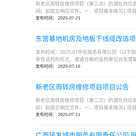
无。2.3 业绩要求无。供应商须提供相关证明
新老区周转房维修项目（第三次）的潜在供应商应在中
料）；2.4 项目负责人应具有中华人民共和
以采购代理机构于响应文件递交截止当日在中国执行信息
间）前提交响应文件。一、项目基本情况1.项目编号
有效的安全生产考核合格证书。（须提供相关
项目经理不得担任其他在建施工项目的职务，
发布时间： 2025-07-21
算：人民币50万元5.最高限价：人民币50
外：(1)该在建施工项目与本招标项目属于同一
约定的工程验收合格的。供应商须提供相关证明资
服务内容、服务地点、服务期限详见采购文件第
天(含)，经建设单位同意的。2.5本项目不接受
购文件的获取文件获取：2025年09月08日 17
院、清华东路甲7号院、志新北里家属楼、西王
2025年07月28日下午17:00前，登录中化商务
东营基地机房及地板下线缆改造项
件。支付平台使用费500元，采购文件售价 0
为准）7.合同履行期限：合同签订后，开工之
请登录中化商务电子招投标平台（e.sinoch
86391277。4. 响应文件的递交4.1 响应
具备的资格条件1.具有独立承担民事责任的能力
通发票。如遇网站平台操作问题，请拨打平台技术
发布时间：2025-07中化商务有限公司（以
文件递交截止时间前，将签字盖章的响应文件原
纳税收和社会保障资金的良好记录；5.参加本
在供应商，其响应文件将被拒收。4. 响应文件的递交
争性谈判的形式，邀请合格的谈判单位对东营基地
将予以拒收。5. 其他本项目为电子化交易项目，与
应文件递交截止时间，供应商不得为“信用中国”网站
交4.1.3递交地点：中化商务电子招投标平台（e.sin
发布时间： 2025-07-16
号。1.2 项目内容试飞公司东营基地核心机房
方式采购人：中国建筑第二工程局有限公司地址：北京
网”（www.ccgp.gov.cn）政府采购
4.3响应文件重新递交4.3.1递交截止时间
造④ 供电改造⑤ 保温改造⑥ 门禁改造。1.
购代理机构：中化商务有限公司（章）地址：北京
国工程物理研究院处以禁入处罚且处于禁止期内
期，响应时间应更新为谈判会议之后的文件修改
权代表签字，无需另行变更合同）】2. 谈判单
machi3@sinochem.com 日期：2025年09月
购项目提出的特殊条件：（1）供应商需具有
新老区周转房维修项目项目公告
递交地点：中化商务电子招投标平台（e.sinoch
的复印件或“三证合一”后统一社会信用代码的
有建设行政主管部门核发的安全生产许可证，
电子招投标平台（e.sinochemitc.c
建设主管部门颁发的通信工程施工总承包三级及
注册建造师二级（含）以上资质证书，具备安
新老区周转房维修项目（第二次）的潜在供应商应在中
目电子清单GBQ6文件（备注单位名称）发送至以下
人应具有中华人民共和国住房和城乡建设主管
当并办理注册建造师备案手续。（4）供应商
间）前提交响应文件。一、项目基本情况1.项目编号
另行递交纸质应征文件。5. 开标事宜及注意
合格证书。（须提供相关证书材料）项目负责人
和严重违约及重大工程质量事故。三、获取采购文件
发布时间： 2025-07-11
算：人民币50万元5.最高限价：人民币50
标平台技术支持：电话 010-86391277；
目与本招标项目属于同一工程相邻分段发包或分期
务化云数智平台（d.sinochemitc.com）方式
服务内容、服务地点、服务期限详见采购文件第
919号。如需踏勘，请参加踏勘的谈判单位提前联
同意的。2.5本项目不接受联合体竞争性谈判报价。
工作台中的【响应服务】模块，通过网上支付
院、清华东路甲7号院、志新北里家属楼、西王
上午12:00时前必须通过中化商务电子招投标平台
17:00前，登录中化商务电子招投标平台（http
广西环发城市服务有限责任公司 
册）即可进行采购文件的购买。平台目前开放